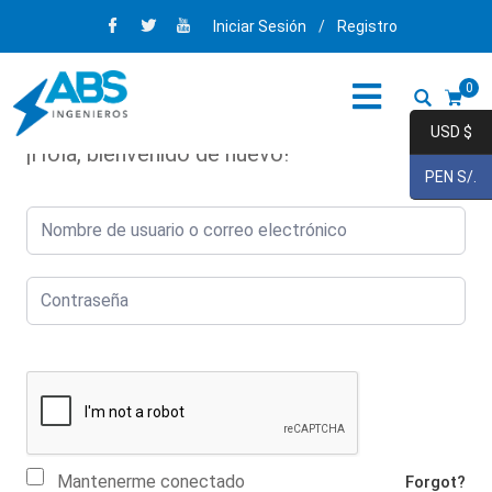
Iniciar Sesión
/
Registro
0
USD $
¡Hola, bienvenido de nuevo!
PEN S/.
Mantenerme conectado
Forgot?