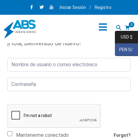
Iniciar Sesión
/
Registro
0
USD $
¡Hola, bienvenido de nuevo!
PEN S/.
Mantenerme conectado
Forgot?