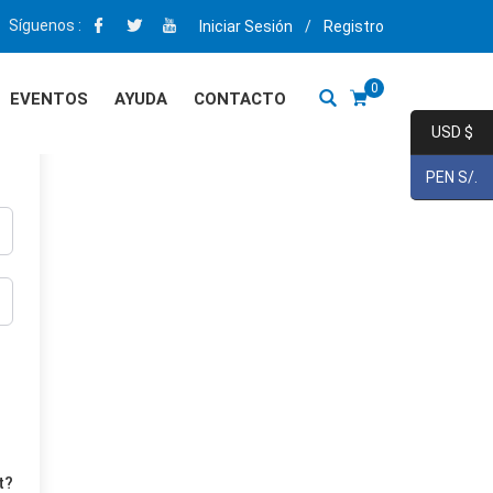
Síguenos :
Iniciar Sesión
/
Registro
0
EVENTOS
AYUDA
CONTACTO
USD $
PEN S/.
t?