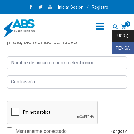
Iniciar Sesión
/
Registro
0
USD $
¡Hola, bienvenido de nuevo!
PEN S/.
Mantenerme conectado
Forgot?