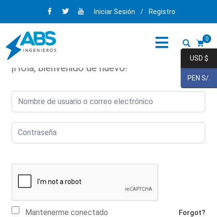
Iniciar Sesión
/
Registro
0
USD $
¡Hola, bienvenido de nuevo!
PEN S/.
Mantenerme conectado
Forgot?