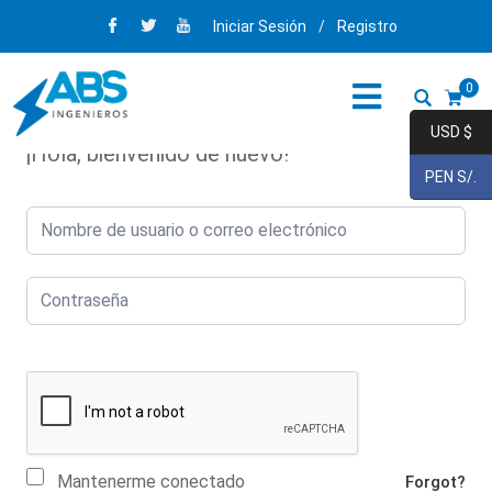
Iniciar Sesión
/
Registro
0
USD $
¡Hola, bienvenido de nuevo!
PEN S/.
Mantenerme conectado
Forgot?