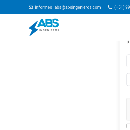
informes_abs@absingenieros.com
(+51) 99
¡