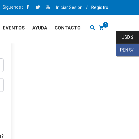
Síguenos :
Iniciar Sesión
/
Registro
0
EVENTOS
AYUDA
CONTACTO
USD $
PEN S/.
t?