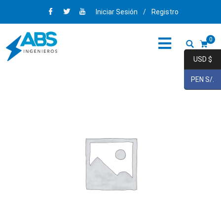
Iniciar Sesión
/
Registro
0
USD $
PEN S/.