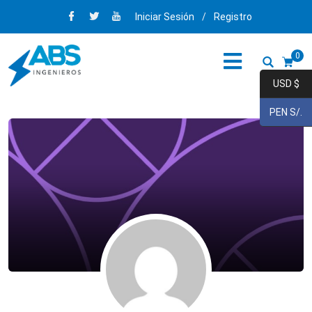
Iniciar Sesión
/
Registro
0
USD $
PEN S/.