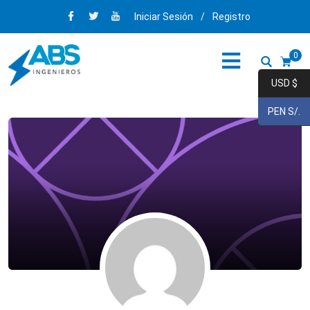
Iniciar Sesión
/
Registro
0
USD $
PEN S/.