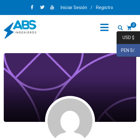
Iniciar Sesión
/
Registro
0
USD $
PEN S/.